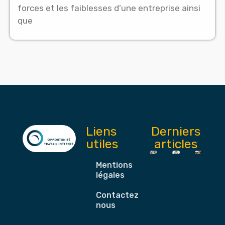
forces et les faiblesses d’une entreprise ainsi
que
Liens
Derniers
utiles
articles
Mentions
légales
Contactez-
nous